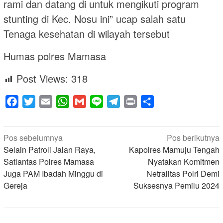
rami dan datang di untuk mengikuti program
stunting di Kec. Nosu ini” ucap salah satu
Tenaga kesehatan di wilayah tersebut
Humas polres Mamasa
Post Views:
318
Facebook
Twitter
Email
WhatsApp
Gmail
Line
Telegram
Print
Share
Navigasi
Pos sebelumnya
Pos berikutnya
pos
Selain Patroli Jalan Raya,
Kapolres Mamuju Tengah
Satlantas Polres Mamasa
Nyatakan Komitmen
Juga PAM Ibadah Minggu di
Netralitas Polri Demi
Gereja
Suksesnya Pemilu 2024