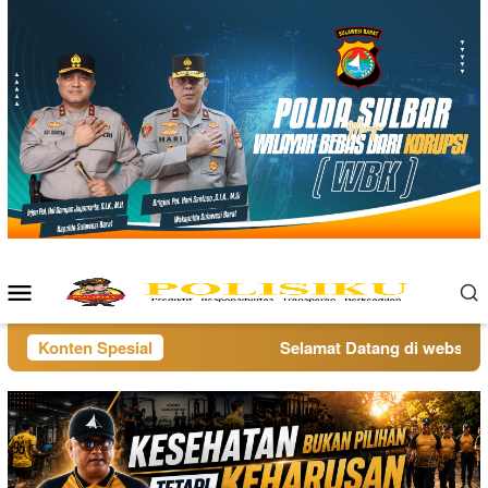
Loncat
ke
konten
Menu
Mobile
Konten Spesial
Selamat Datang di website po