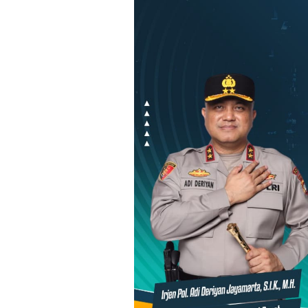
Loncat
ke
konten