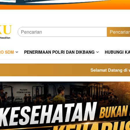
Pencaria
RO SDM
PENERIMAAN POLRI DAN DIKBANG
HUBUNGI K
Selamat Datang di websi