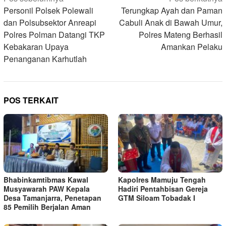
pos
Personil Polsek Polewali
Terungkap Ayah dan Paman
dan Polsubsektor Anreapi
Cabuli Anak di Bawah Umur,
Polres Polman Datangi TKP
Polres Mateng Berhasil
Kebakaran Upaya
Amankan Pelaku
Penanganan Karhutlah
POS TERKAIT
Bhabinkamtibmas Kawal
Kapolres Mamuju Tengah
Musyawarah PAW Kepala
Hadiri Pentahbisan Gereja
Desa Tamanjarra, Penetapan
GTM Siloam Tobadak I
85 Pemilih Berjalan Aman