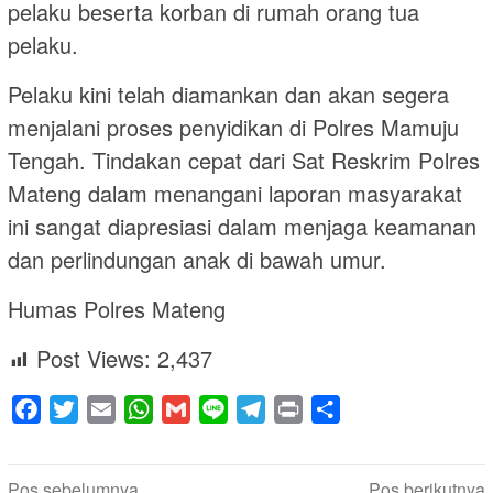
pelaku beserta korban di rumah orang tua
pelaku.
Pelaku kini telah diamankan dan akan segera
menjalani proses penyidikan di Polres Mamuju
Tengah. Tindakan cepat dari Sat Reskrim Polres
Mateng dalam menangani laporan masyarakat
ini sangat diapresiasi dalam menjaga keamanan
dan perlindungan anak di bawah umur.
Humas Polres Mateng
Post Views:
2,437
Facebook
Twitter
Email
WhatsApp
Gmail
Line
Telegram
Print
Share
Navigasi
Pos sebelumnya
Pos berikutnya