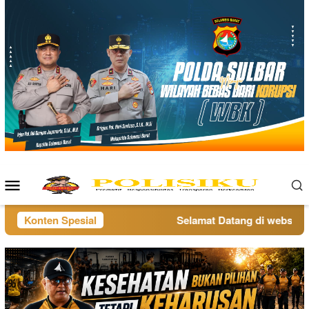
Loncat
ke
konten
Menu
Mobile
Konten Spesial
Selamat Datang di website po