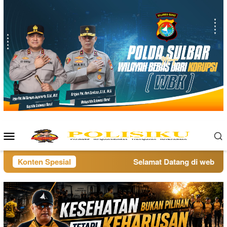
Loncat
ke
konten
Menu
Mobile
Konten Spesial
Selamat Datang di website 