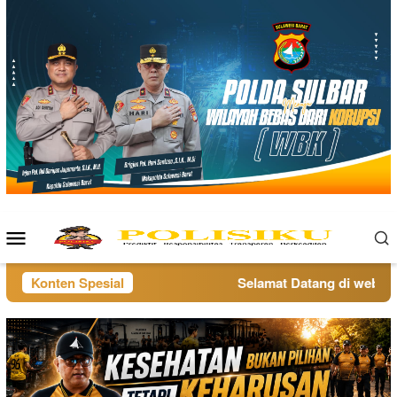
Loncat
ke
konten
Menu
Mobile
Konten Spesial
Selamat Datang di website 