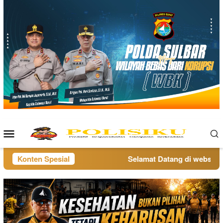
Loncat
ke
konten
Menu
Mobile
Konten Spesial
Selamat Datang di website po