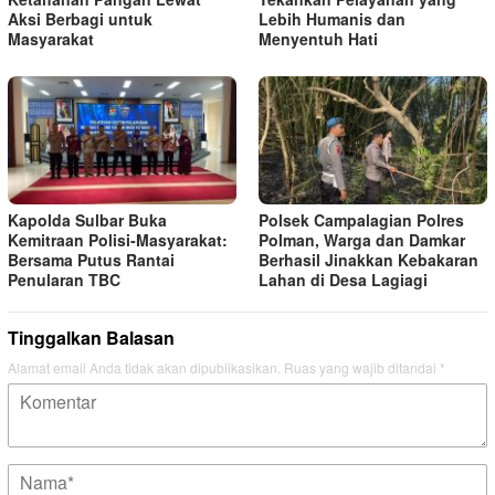
Aksi Berbagi untuk
Lebih Humanis dan
Masyarakat
Menyentuh Hati
Kapolda Sulbar Buka
Polsek Campalagian Polres
Kemitraan Polisi‑Masyarakat:
Polman, Warga dan Damkar
Bersama Putus Rantai
Berhasil Jinakkan Kebakaran
Penularan TBC
Lahan di Desa Lagiagi
Tinggalkan Balasan
Alamat email Anda tidak akan dipublikasikan.
Ruas yang wajib ditandai
*