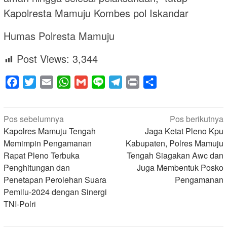
Kapolresta Mamuju Kombes pol Iskandar
Humas Polresta Mamuju
Post Views:
3,344
Facebook
Twitter
Email
WhatsApp
Gmail
Line
Telegram
Print
Share
Navigasi
Pos sebelumnya
Pos berikutnya
pos
Kapolres Mamuju Tengah
Jaga Ketat Pleno Kpu
Memimpin Pengamanan
Kabupaten, Polres Mamuju
Rapat Pleno Terbuka
Tengah Siagakan Awc dan
Penghitungan dan
Juga Membentuk Posko
Penetapan Perolehan Suara
Pengamanan
Pemilu-2024 dengan Sinergi
TNI-Polri