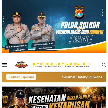
Loncat
ke
konten
Menu
Mobile
Konten Spesial
Selamat Datang di website po