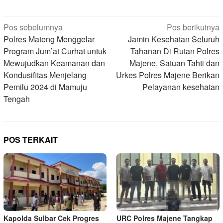
Navigasi
Pos sebelumnya
Pos berikutnya
pos
Polres Mateng Menggelar
Jamin Kesehatan Seluruh
Program Jum’at Curhat untuk
Tahanan Di Rutan Polres
Mewujudkan Keamanan dan
Majene, Satuan Tahti dan
Kondusifitas Menjelang
Urkes Polres Majene Berikan
Pemilu 2024 di Mamuju
Pelayanan kesehatan
Tengah
POS TERKAIT
Kapolda Sulbar Cek Progres
URC Polres Majene Tangkap