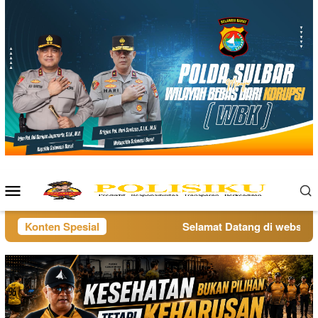
Loncat
ke
konten
Menu
Mobile
Konten Spesial
Selamat Datang di website po