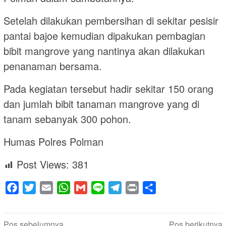
Setelah dilakukan pembersihan di sekitar pesisir
pantai bajoe kemudian dipakukan pembagian
bibit mangrove yang nantinya akan dilakukan
penanaman bersama.
Pada kegiatan tersebut hadir sekitar 150 orang
dan jumlah bibit tanaman mangrove yang di
tanam sebanyak 300 pohon.
Humas Polres Polman
Post Views:
381
Facebook
Twitter
Email
WhatsApp
Gmail
Line
Telegram
Print
Share
Navigasi
Pos sebelumnya
Pos berikutnya