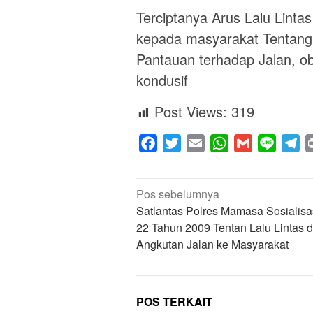
Terciptanya Arus Lalu Linta
kepada masyarakat Tentang a
Pantauan terhadap Jalan, ob
kondusif
Post Views:
319
Facebook
Twitter
Email
WhatsApp
Gmail
Line
Te
Navigasi
Pos sebelumnya
pos
Satlantas Polres Mamasa Sosialis
22 Tahun 2009 Tentan Lalu Lintas 
Angkutan Jalan ke Masyarakat
POS TERKAIT