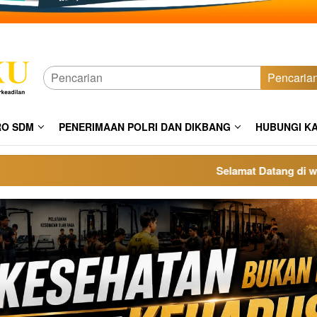
Pencaria
RO SDM
PENERIMAAN POLRI DAN DIKBANG
HUBUNGI K
Selamat Datang di website 