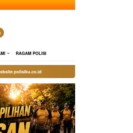
n
AMI
RAGAM POLISI
polisiku.co.id