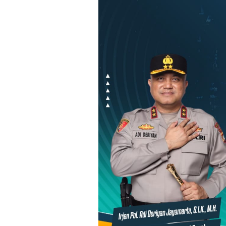
Loncat
ke
konten