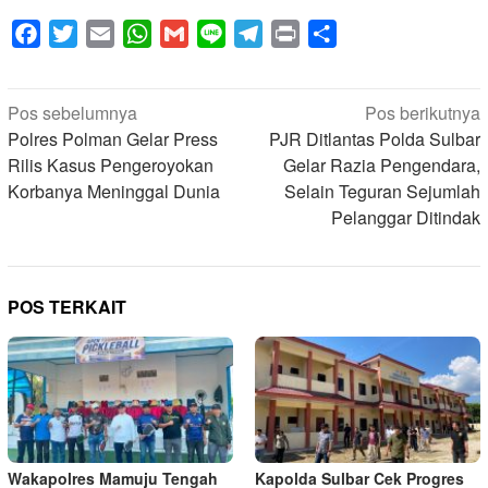
Facebook
Twitter
Email
WhatsApp
Gmail
Line
Telegram
Print
Share
Navigasi
Pos sebelumnya
Pos berikutnya
pos
Polres Polman Gelar Press
PJR Ditlantas Polda Sulbar
Rilis Kasus Pengeroyokan
Gelar Razia Pengendara,
Korbanya Meninggal Dunia
Selain Teguran Sejumlah
Pelanggar Ditindak
POS TERKAIT
Wakapolres Mamuju Tengah
Kapolda Sulbar Cek Progres