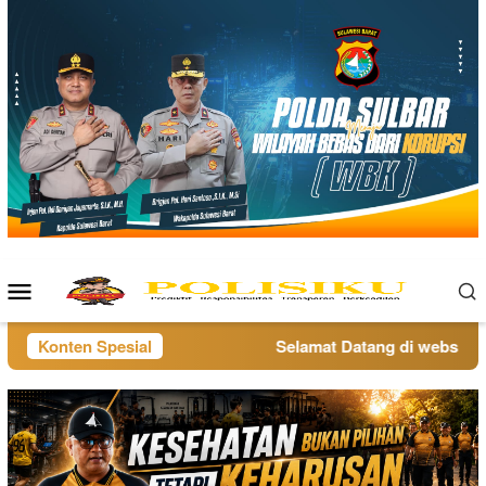
Loncat
ke
konten
Menu
Mobile
Konten Spesial
Selamat Datang di website pol