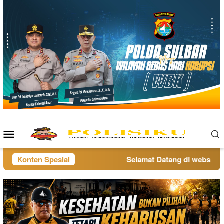
Loncat
ke
konten
Menu
Mobile
Konten Spesial
Selamat Datang di website pol