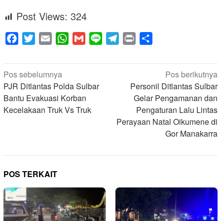
Post Views:
324
Facebook
Twitter
Email
WhatsApp
Gmail
Line
Telegram
Print
Share
Navigasi
Pos sebelumnya
Pos berikutnya
pos
PJR Ditlantas Polda Sulbar
Personil Ditlantas Sulbar
Bantu Evakuasi Korban
Gelar Pengamanan dan
Kecelakaan Truk Vs Truk
Pengaturan Lalu Lintas
Perayaan Natal Oikumene di
Gor Manakarra
POS TERKAIT