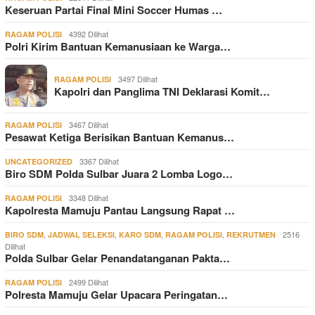
Keseruan Partai Final Mini Soccer Humas …
4392 Dilihat
RAGAM POLISI
Polri Kirim Bantuan Kemanusiaan ke Warga…
3497 Dilihat
RAGAM POLISI
Kapolri dan Panglima TNI Deklarasi Komit…
3467 Dilihat
RAGAM POLISI
Pesawat Ketiga Berisikan Bantuan Kemanus…
3367 Dilihat
UNCATEGORIZED
Biro SDM Polda Sulbar Juara 2 Lomba Logo…
3348 Dilihat
RAGAM POLISI
Kapolresta Mamuju Pantau Langsung Rapat …
,
,
,
,
2516
BIRO SDM
JADWAL SELEKSI
KARO SDM
RAGAM POLISI
REKRUTMEN
Dilihat
Polda Sulbar Gelar Penandatanganan Pakta…
2499 Dilihat
RAGAM POLISI
Polresta Mamuju Gelar Upacara Peringatan…