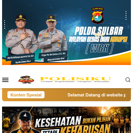
Loncat
ke
konten
Menu
Mobile
Konten Spesial
Selamat Datang di website polisi