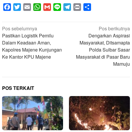
Facebook
Twitter
Email
WhatsApp
Gmail
Line
Telegram
Print
Share
Navigasi
Pos sebelumnya
Pos berikutnya
pos
Pastikan Logistik Pemilu
Dengarkan Aspirasi
Dalam Keadaan Aman,
Masyarakat, Ditsamapta
Kapolres Majene Kunjungan
Polda Sulbar Sasar
Ke Kantor KPU Majene
Masyarakat di Pasar Baru
Mamuju
POS TERKAIT