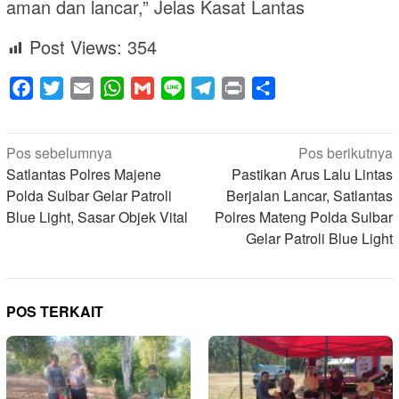
aman dan lancar,” Jelas Kasat Lantas
Post Views:
354
Facebook
Twitter
Email
WhatsApp
Gmail
Line
Telegram
Print
Share
Navigasi
Pos sebelumnya
Pos berikutnya
pos
Satlantas Polres Majene
Pastikan Arus Lalu Lintas
Polda Sulbar Gelar Patroli
Berjalan Lancar, Satlantas
Blue Light, Sasar Objek Vital
Polres Mateng Polda Sulbar
Gelar Patroli Blue Light
POS TERKAIT