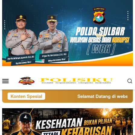
Loncat
ke
konten
Menu
Mobile
Konten Spesial
Selamat Datang di website po