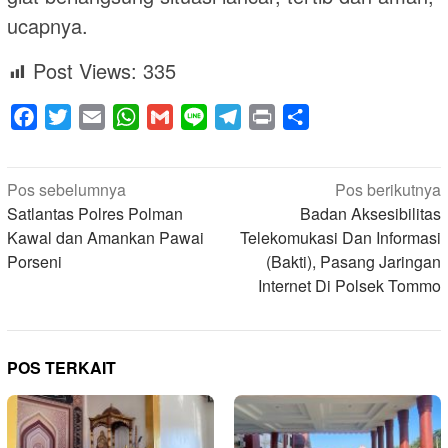
ucapnya.
Post Views:
335
Facebook
Twitter
Email
WhatsApp
Gmail
Line
Telegram
Print
Share
Navigasi
Pos sebelumnya
Pos berikutnya
pos
Satlantas Polres Polman
Badan Aksesibilitas
Kawal dan Amankan Pawai
Telekomukasi Dan Informasi
Porseni
(Bakti), Pasang Jaringan
Internet Di Polsek Tommo
POS TERKAIT