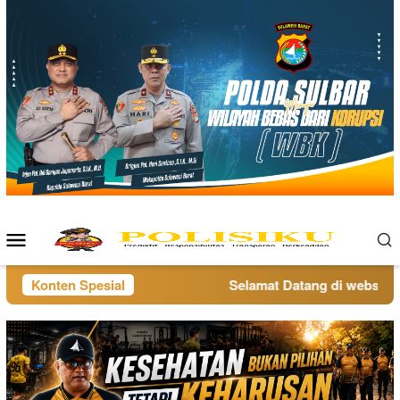
Loncat
ke
konten
Menu
Mobile
Konten Spesial
Selamat Datang di website po