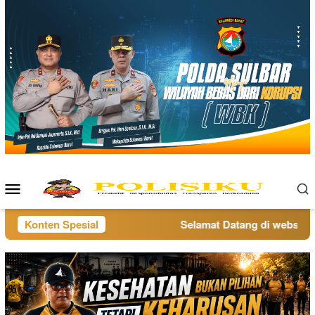
Loncat
ke
konten
Menu
Mobile
Konten Spesial
Selamat Datang di website po