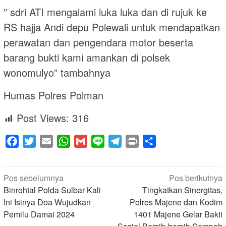
” sdri ATI mengalami luka luka dan di rujuk ke
RS hajja Andi depu Polewali untuk mendapatkan
perawatan dan pengendara motor beserta
barang bukti kami amankan di polsek
wonomulyo” tambahnya
Humas Polres Polman
Post Views:
316
Facebook
Twitter
Email
WhatsApp
Gmail
Line
Telegram
Print
Share
Navigasi
Pos sebelumnya
Pos berikutnya
pos
Binrohtal Polda Sulbar Kali
Tingkatkan Sinergitas,
Ini Isinya Doa Wujudkan
Polres Majene dan Kodim
Pemilu Damai 2024
1401 Majene Gelar Bakti