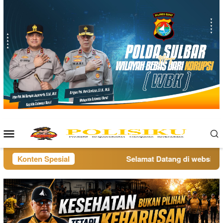
Loncat
ke
konten
Menu
Mobile
Konten Spesial
Selamat Datang di website pol