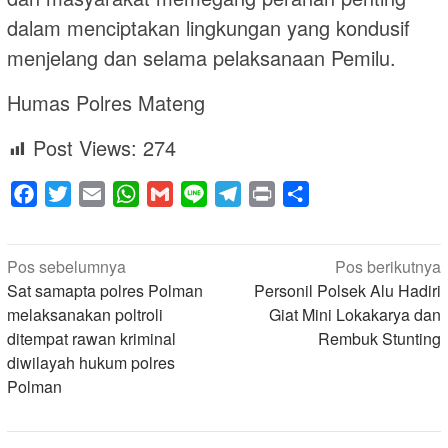
dalam menciptakan lingkungan yang kondusif
menjelang dan selama pelaksanaan Pemilu.
Humas Polres Mateng
Post Views:
274
Facebook
Twitter
Email
WhatsApp
Gmail
Line
Telegram
Print
Share
Navigasi
Pos sebelumnya
Pos berikutnya
pos
Sat samapta polres Polman
Personil Polsek Alu Hadiri
melaksanakan poltroli
Giat Mini Lokakarya dan
ditempat rawan kriminal
Rembuk Stunting
diwilayah hukum polres
Polman