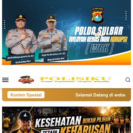
Loncat
ke
konten
Menu
Mobile
Konten Spesial
Selamat Datang di website pol