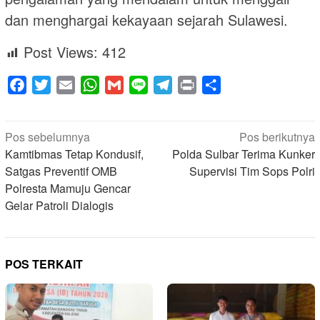
dan menghargai kekayaan sejarah Sulawesi.
Post Views:
412
Facebook
Twitter
Email
WhatsApp
Gmail
Line
Telegram
Print
Share
Navigasi
Pos sebelumnya
Pos berikutnya
pos
Kamtibmas Tetap Kondusif,
Polda Sulbar Terima Kunker
Satgas Preventif OMB
Supervisi Tim Sops Polri
Polresta Mamuju Gencar
Gelar Patroli Dialogis
POS TERKAIT