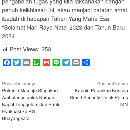
pengabdian tugas yang kita laksanakan dengan
penuh keikhlasan ini, akan menjadi catatan amal
ibadah di hadapan Tuhan Yang Maha Esa.
“Selamat Hari Raya Natal 2023 dan Tahun Baru
2024
Post Views:
253
Facebook
Twitter
Email
WhatsApp
Gmail
Line
Telegram
Print
Share
Navigasi
Pos sebelumnya
Pos berikutnya
pos
Polresta Mamuju Siagakan
Kapolri Paparkan Konsep
Ambulance untuk Korban
Smart Security Untuk Polres
Kapal Tenggelam dan Bantu
IKN
Evakuasi ke RS
Bhayangkara