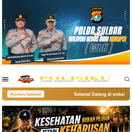
Loncat
ke
konten
Menu
Mobile
Konten Spesial
Selamat Datang di website pol