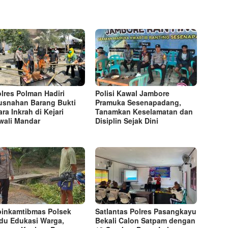
lres Polman Hadiri
Polisi Kawal Jambore
snahan Barang Bukti
Pramuka Sesenapadang,
ara Inkrah di Kejari
Tanamkan Keselamatan dan
wali Mandar
Disiplin Sejak Dini
inkamtibmas Polsek
Satlantas Polres Pasangkayu
du Edukasi Warga,
Bekali Calon Satpam dengan