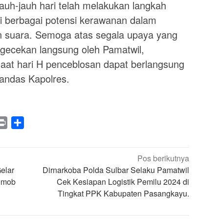
jauh-jauh hari telah melakukan langkah
si berbagai potensi kerawanan dalam
n suara. Semoga atas segala upaya yang
ngecekan langsung oleh Pamatwil,
saat hari H penceblosan dapat berlangsung
tandas Kapolres.
legram
Print
Share
Pos berikutnya
elar
Dirnarkoba Polda Sulbar Selaku Pamatwil
imob
Cek Kesiapan Logistik Pemilu 2024 di
Tingkat PPK Kabupaten Pasangkayu.