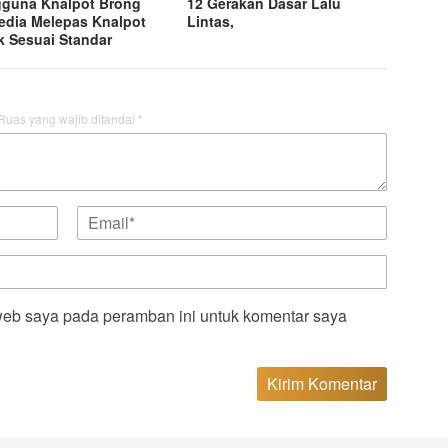
guna Knalpot Brong
12 Gerakan Dasar Lalu
edia Melepas Knalpot
Lintas,
k Sesuai Standar
Ruas yang wajib ditandai
*
web saya pada peramban ini untuk komentar saya