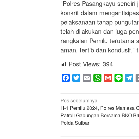
“Polres Pasangkayu sendiri 
konkrit dalam mengantisipa
pelaksanaan tahap punguta
telah dilakukan dan juga pe
rangkaian Pemilu terutama 
aman, tertib dan kondusif,” 
Post Views:
394
Facebook
Twitter
Email
WhatsApp
Gmail
Line
Te
Navigasi
Pos sebelumnya
pos
H-1 Pemilu 2024, Polres Mamasa G
Patroli Gabungan Bersama BKO Br
Polda Sulbar