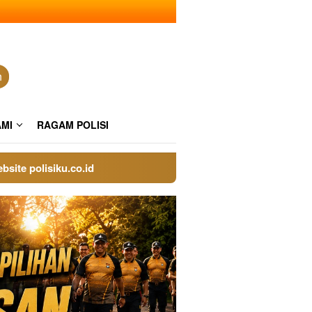
n
AMI
RAGAM POLISI
olisiku.co.id