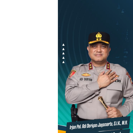
Loncat
ke
konten