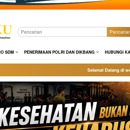
Pencaria
RO SDM
PENERIMAAN POLRI DAN DIKBANG
HUBUNGI K
Selamat Datang di website p