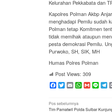
Kelurahan Pekkabata dan TP
Kapolres Polman Akbp Anja
menghadapi Pemilu sudah ka
Polman tetap Komitmen tenta
tidak memihak ataupun mend
pesta demokrasi Pemilu. Un
Purwoko, SH, SIK, MH
Humas Polres Polman
Post Views:
309
Facebook
Twitter
Email
WhatsApp
Gmail
Line
Te
Navigasi
Pos sebelumnya
pos
Tim Pamatwil Polda Sulbar Kunjun