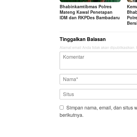
Bhabinkamtibmas Polres
Kema
Mateng Kawal Penetapan
Bhab
IDM dan RKPDes Bambadaru
Polr
Bers
Tinggalkan Balasan
Alamat email Anda tidak akan dipublikasikan.
Simpan nama, email, dan situs 
berikutnya.