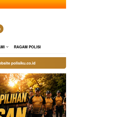
n
AMI
RAGAM POLISI
 polisiku.co.id