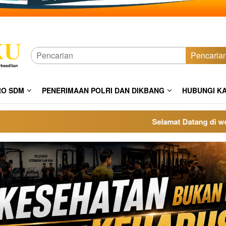
Pencaria
RO SDM
PENERIMAAN POLRI DAN DIKBANG
HUBUNGI K
Selamat Datang di website