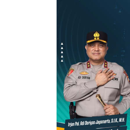
Loncat
ke
konten