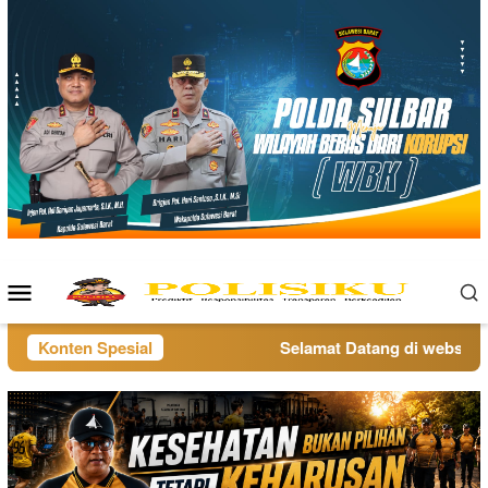
Loncat
ke
konten
Menu
Mobile
Konten Spesial
Selamat Datang di website po