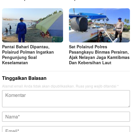
Pantai Bahari Dipantau,
Sat Polairud Polres
Polairud Polman Ingatkan
Pasangkayu Binmas Perairan,
Pengunjung Soal
Ajak Nelayan Jaga Kamtibmas
Keselamatan
Dan Kebersihan Laut
Tinggalkan Balasan
Alamat email Anda tidak akan dipublikasikan.
Ruas yang wajib ditandai
*