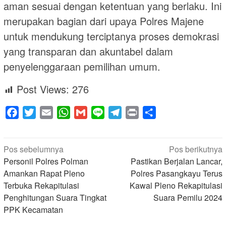
aman sesuai dengan ketentuan yang berlaku. Ini
merupakan bagian dari upaya Polres Majene
untuk mendukung terciptanya proses demokrasi
yang transparan dan akuntabel dalam
penyelenggaraan pemilihan umum.
Post Views:
276
Facebook
Twitter
Email
WhatsApp
Gmail
Line
Telegram
Print
Share
Navigasi
Pos sebelumnya
Pos berikutnya
pos
Personil Polres Polman
Pastikan Berjalan Lancar,
Amankan Rapat Pleno
Polres Pasangkayu Terus
Terbuka Rekapitulasi
Kawal Pleno Rekapitulasi
Penghitungan Suara Tingkat
Suara Pemilu 2024
PPK Kecamatan