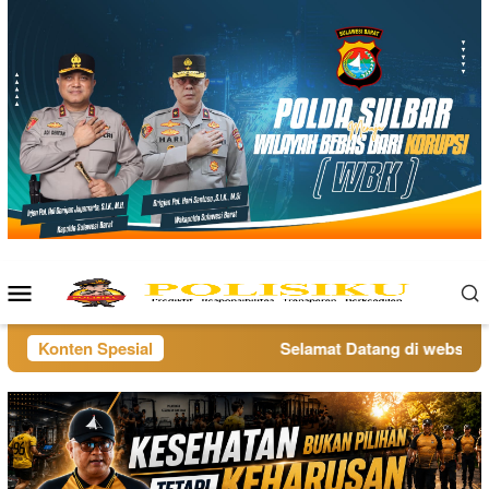
Loncat
ke
konten
Menu
Mobile
Konten Spesial
Selamat Datang di website po