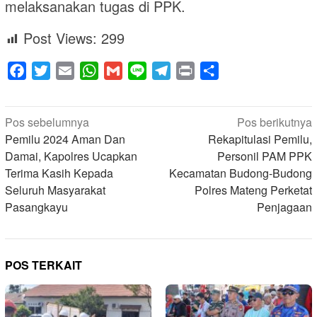
melaksanakan tugas di PPK.
Post Views:
299
Facebook
Twitter
Email
WhatsApp
Gmail
Line
Telegram
Print
Share
Navigasi
Pos sebelumnya
Pos berikutnya
pos
Pemilu 2024 Aman Dan
Rekapitulasi Pemilu,
Damai, Kapolres Ucapkan
Personil PAM PPK
Terima Kasih Kepada
Kecamatan Budong-Budong
Seluruh Masyarakat
Polres Mateng Perketat
Pasangkayu
Penjagaan
POS TERKAIT