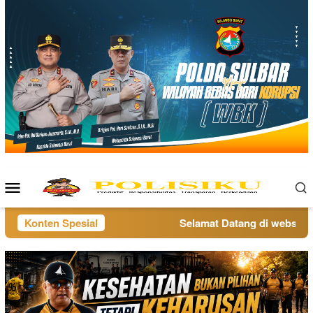
Loncat
ke
konten
Menu
Mobile
Konten Spesial
Selamat Datang di website po