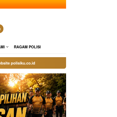
n
AMI
RAGAM POLISI
polisiku.co.id