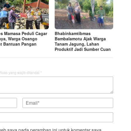
es Mamasa Peduli Cagar
Bhabinkamtibmas
ya, Warga Osango
Bambalamotu Ajak Warga
t Bantuan Pangan
Tanam Jagung, Lahan
Produktif Jadi Sumber Cuan
Ruas yang wajib ditandai
*
web saya pada peramban ini untuk komentar saya