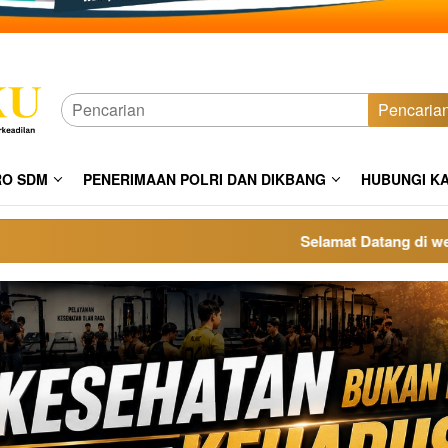
Pencaria
RO SDM
PENERIMAAN POLRI DAN DIKBANG
HUBUNGI K
Selamat Datang di website 