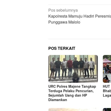
Navigasi
Pos sebelumnya
pos
Kapolresta Mamuju Hadiri Peresmi
Punggawa Malolo
POS TERKAIT
URC Polres Majene Tangkap
HUT 
Terduga Pelaku Pencurian,
Bha
Sejumlah Uang dan HP
Laga
Diamankan