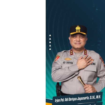
Loncat
ke
konten