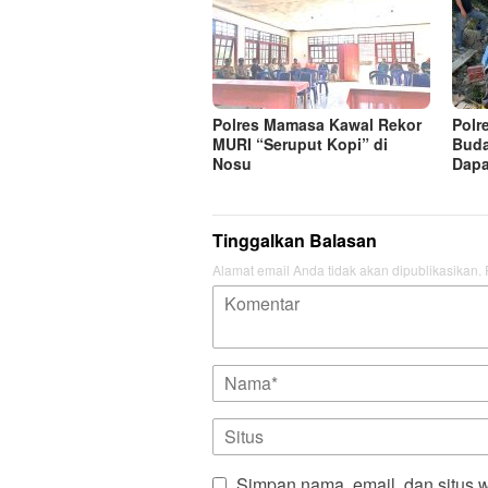
Polres Mamasa Kawal Rekor
Polr
MURI “Seruput Kopi” di
Buda
Nosu
Dapa
Tinggalkan Balasan
Alamat email Anda tidak akan dipublikasikan.
Simpan nama, email, dan situs 