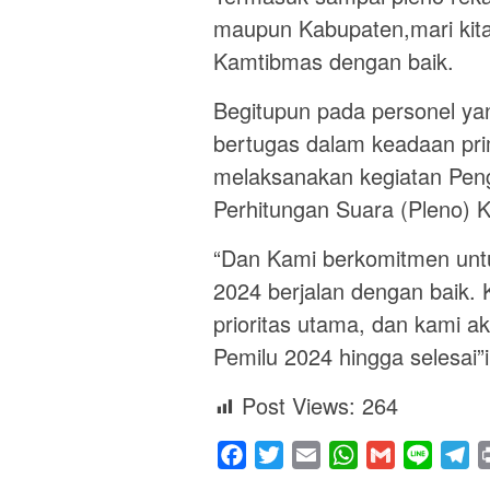
maupun Kabupaten,mari kita 
Kamtibmas dengan baik.
Begitupun pada personel y
bertugas dalam keadaan prim
melaksanakan kegiatan Peng
Perhitungan Suara (Pleno) 
“Dan Kami berkomitmen un
2024 berjalan dengan baik.
prioritas utama, dan kami 
Pemilu 2024 hingga selesai
Post Views:
264
Facebook
Twitter
Email
WhatsApp
Gmail
Line
Te