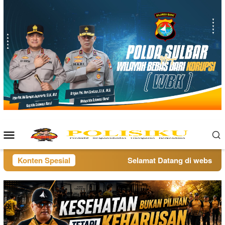
Loncat
ke
konten
Menu
Mobile
Konten Spesial
Selamat Datang di website pol