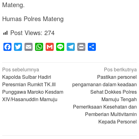
Mateng.
Humas Polres Mateng
Post Views:
274
Facebook
Twitter
Email
WhatsApp
Gmail
Line
Telegram
Print
Share
Navigasi
Pos sebelumnya
Pos berikutnya
pos
Kapolda Sulbar Hadiri
Pastikan personel
Peresmian Rumkit TK.III
pengamanan dalam keadaan
Punggawa Maroko Kesdam
Sehat Dokkes Polres
XIV/Hasanuddin Mamuju
Mamuju Tengah
Pemeriksaan Kesehatan dan
Pemberian Multivitamin
Kepada Personel