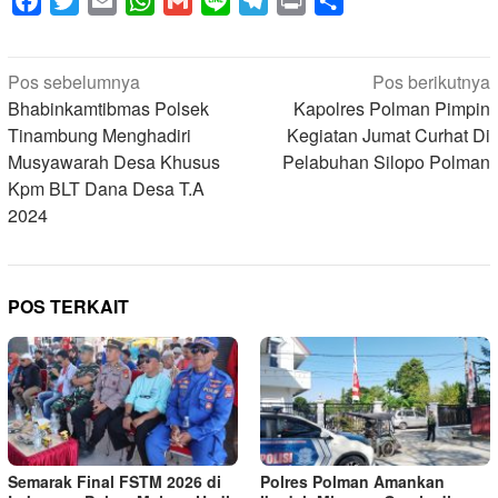
Facebook
Twitter
Email
WhatsApp
Gmail
Line
Telegram
Print
Share
Navigasi
Pos sebelumnya
Pos berikutnya
pos
Bhabinkamtibmas Polsek
Kapolres Polman Pimpin
Tinambung Menghadiri
Kegiatan Jumat Curhat Di
Musyawarah Desa Khusus
Pelabuhan Silopo Polman
Kpm BLT Dana Desa T.A
2024
POS TERKAIT
Semarak Final FSTM 2026 di
Polres Polman Amankan