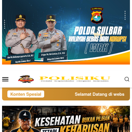
Loncat
ke
konten
Menu
Mobile
Konten Spesial
Selamat Datang di website pol