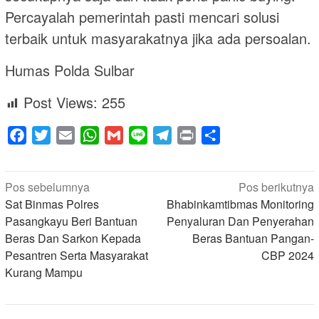
Percayalah pemerintah pasti mencari solusi
terbaik untuk masyarakatnya jika ada persoalan.
Humas Polda Sulbar
Post Views:
255
Facebook
Twitter
Email
WhatsApp
Gmail
Line
Telegram
Print
Share
Navigasi
Pos sebelumnya
Pos berikutnya
pos
Sat Binmas Polres
Bhabinkamtibmas Monitoring
Pasangkayu Beri Bantuan
Penyaluran Dan Penyerahan
Beras Dan Sarkon Kepada
Beras Bantuan Pangan-
Pesantren Serta Masyarakat
CBP 2024
Kurang Mampu