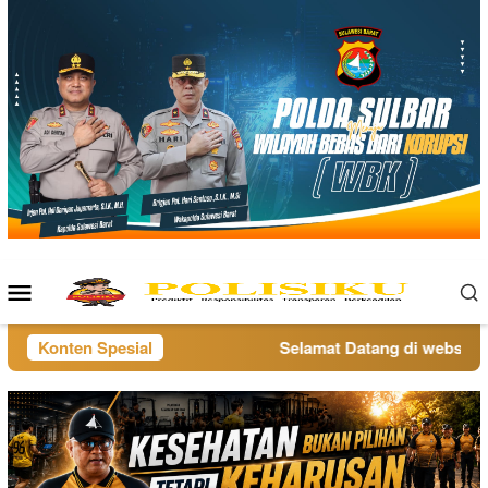
Loncat
ke
konten
Menu
Mobile
Konten Spesial
Selamat Datang di website po