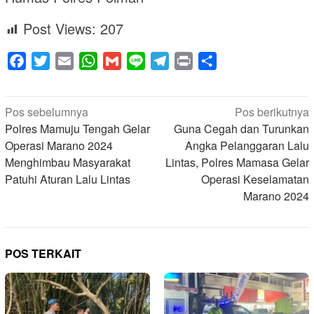
Post Views:
207
Facebook
Twitter
Email
WhatsApp
Gmail
Line
Telegram
Print
Share
Navigasi
Pos sebelumnya
Pos berikutnya
pos
Polres Mamuju Tengah Gelar
Guna Cegah dan Turunkan
Operasi Marano 2024
Angka Pelanggaran Lalu
Menghimbau Masyarakat
Lintas, Polres Mamasa Gelar
Patuhi Aturan Lalu Lintas
Operasi Keselamatan
Marano 2024
POS TERKAIT