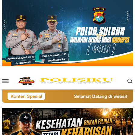
Loncat
ke
konten
Menu
Mobile
Konten Spesial
Selamat Datang di website poli