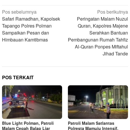
Navigasi
Pos sebelumnya
Pos berikutnya
pos
Safari Ramadhan, Kapolsek
Peringatan Malam Nuzul
Tapango Polres Polman
Quran, Kapolres Majene
Sampaikan Pesan dan
Serahkan Bantuan
Himbauan Kamtibmas
Pembangunan Rumah Tahfiz
Al-Quran Ponpes Miftahul
Jihad Tande
POS TERKAIT
Blue Light Polman, Patroli
Patroli Malam Satlantas
Malam Cegah Balap Liar
Polresta Mamuju Intensif,