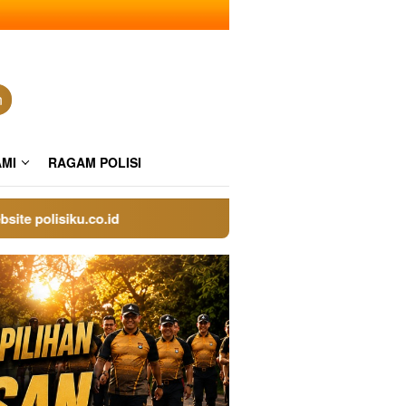
n
AMI
RAGAM POLISI
polisiku.co.id