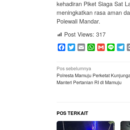
kehadiran Piket Siaga Sat 
meningkatkan rasa aman dan
Polewali Mandar.
Post Views:
317
Facebook
Twitter
Email
WhatsApp
Gmail
Line
Te
Navigasi
Pos sebelumnya
pos
Polresta Mamuju Perketat Kunjung
Manteri Pertanian RI di Mamuju
POS TERKAIT