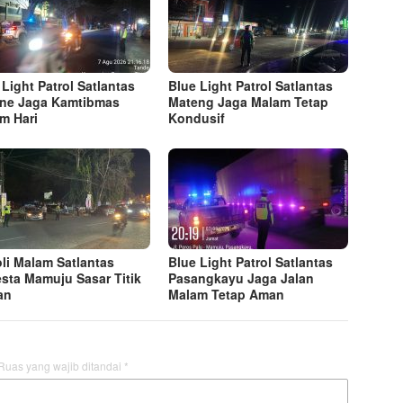
 Light Patrol Satlantas
Blue Light Patrol Satlantas
ne Jaga Kamtibmas
Mateng Jaga Malam Tetap
m Hari
Kondusif
oli Malam Satlantas
Blue Light Patrol Satlantas
esta Mamuju Sasar Titik
Pasangkayu Jaga Jalan
an
Malam Tetap Aman
Ruas yang wajib ditandai
*