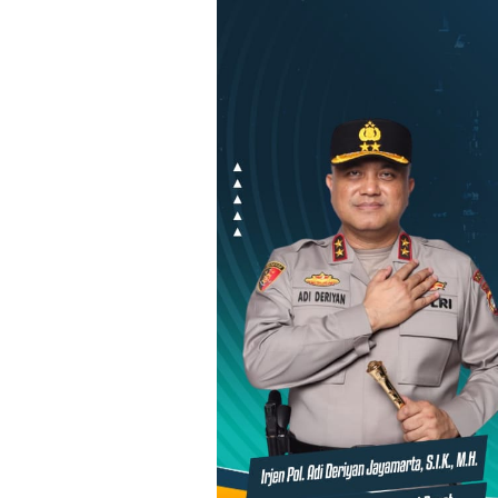
Loncat
ke
konten