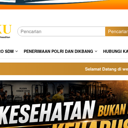
Pencaria
RO SDM
PENERIMAAN POLRI DAN DIKBANG
HUBUNGI K
Selamat Datang di website 