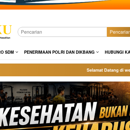
Pencaria
RO SDM
PENERIMAAN POLRI DAN DIKBANG
HUBUNGI K
Selamat Datang di website p