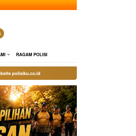
n
AMI
RAGAM POLISI
olisiku.co.id