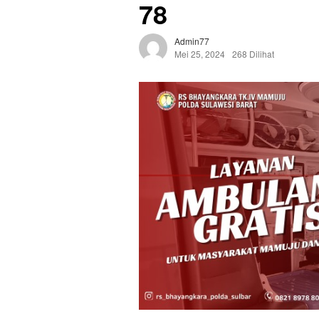
78
Admin77
Mei 25, 2024
268 Dilihat