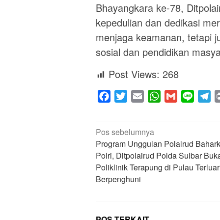
Bhayangkara ke-78, Ditpola
kepedulian dan dedikasi mer
menjaga keamanan, tetapi j
sosial dan pendidikan masya
Post Views:
268
Facebook
Twitter
Email
WhatsApp
Gmail
Line
Te
Navigasi
Pos sebelumnya
pos
Program Unggulan Polairud Bahar
Polri, Ditpolairud Polda Sulbar Buk
Poliklinik Terapung di Pulau Terluar
Berpenghuni
POS TERKAIT