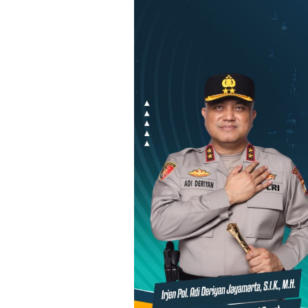
Loncat
ke
konten