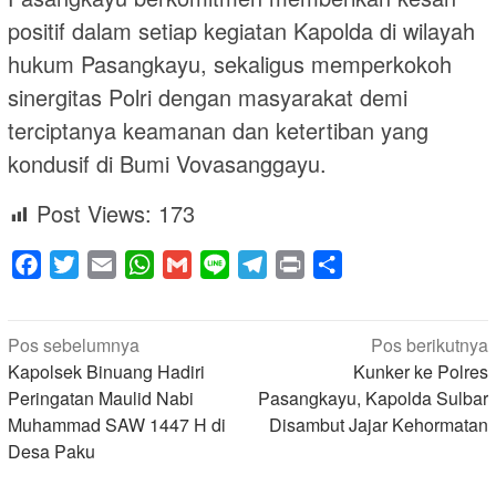
positif dalam setiap kegiatan Kapolda di wilayah
hukum Pasangkayu, sekaligus memperkokoh
sinergitas Polri dengan masyarakat demi
terciptanya keamanan dan ketertiban yang
kondusif di Bumi Vovasanggayu.
Post Views:
173
Facebook
Twitter
Email
WhatsApp
Gmail
Line
Telegram
Print
Share
Navigasi
Pos sebelumnya
Pos berikutnya
pos
Kapolsek Binuang Hadiri
Kunker ke Polres
Peringatan Maulid Nabi
Pasangkayu, Kapolda Sulbar
Muhammad SAW 1447 H di
Disambut Jajar Kehormatan
Desa Paku