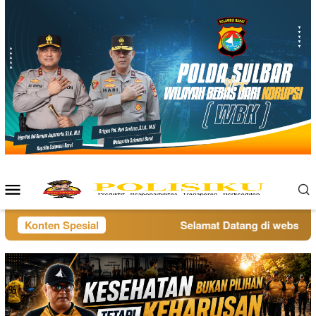
Loncat
ke
konten
Menu
Mobile
Konten Spesial
Selamat Datang di website po