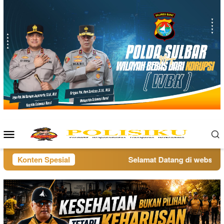
Loncat
ke
konten
Menu
Mobile
Konten Spesial
Selamat Datang di website po