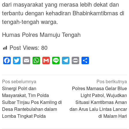
dari masyarakat yang merasa lebih dekat dan
terbantu dengan kehadiran Bhabinkamtibmas di
tengah-tengah warga.
Humas Polres Mamuju Tengah
Post Views:
80
Facebook
Twitter
Email
WhatsApp
Gmail
Line
Telegram
Print
Share
Navigasi
Pos sebelumnya
Pos berikutnya
pos
Sinergi Polri dan
Polres Mamasa Gelar Blue
Masyarakat, Tim Polda
Light Patrol, Wujudkan
Sulbar Tinjau Pos Kamling di
Situasi Kamtibmas Aman
Desa Rantebulahan dalam
dan Arus Lalu Lintas Lancar
Lomba Tingkat Polda
di Malam Hari