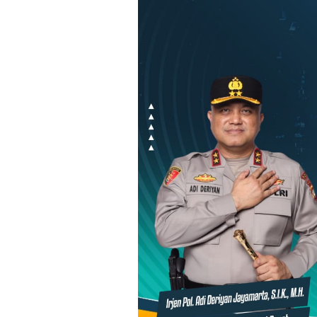
Loncat
ke
konten