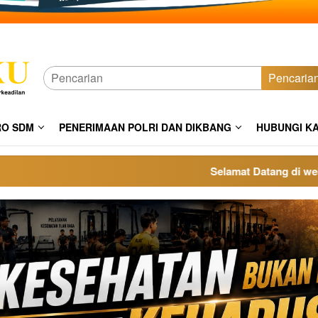
Pencaria
RO SDM
PENERIMAAN POLRI DAN DIKBANG
HUBUNGI K
Selamat Datang di website pol