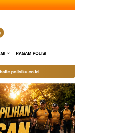
n
AMI
RAGAM POLISI
isiku.co.id