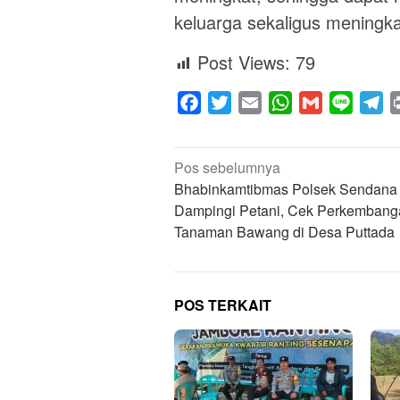
keluarga sekaligus meningk
Post Views:
79
Facebook
Twitter
Email
WhatsApp
Gmail
Line
Te
Navigasi
Pos sebelumnya
pos
Bhabinkamtibmas Polsek Sendana 
Dampingi Petani, Cek Perkembang
Tanaman Bawang di Desa Puttada
POS TERKAIT