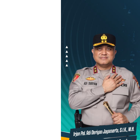
Loncat
ke
konten