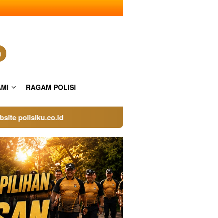
n
AMI
RAGAM POLISI
lisiku.co.id