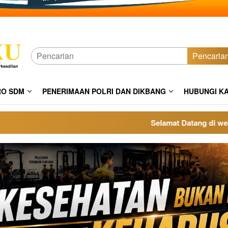
Pencaria
RO SDM
PENERIMAAN POLRI DAN DIKBANG
HUBUNGI K
Selamat Datang di website po