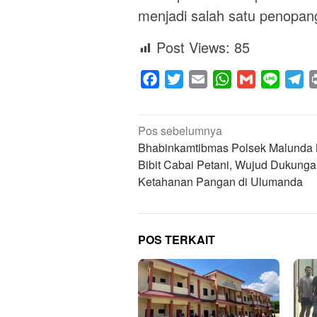
menjadi salah satu penopan
Post Views:
85
Facebook
Twitter
Email
WhatsApp
Gmail
Line
Te
Navigasi
Pos sebelumnya
pos
Bhabinkamtibmas Polsek Malunda 
Bibit Cabai Petani, Wujud Dukung
Ketahanan Pangan di Ulumanda
POS TERKAIT