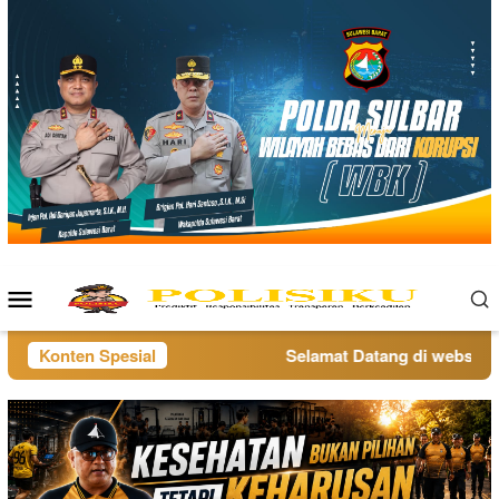
Loncat
ke
konten
Menu
Mobile
Konten Spesial
Selamat Datang di website po