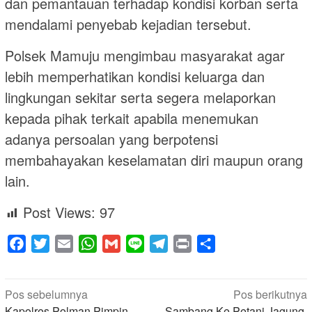
dan pemantauan terhadap kondisi korban serta
mendalami penyebab kejadian tersebut.
Polsek Mamuju mengimbau masyarakat agar
lebih memperhatikan kondisi keluarga dan
lingkungan sekitar serta segera melaporkan
kepada pihak terkait apabila menemukan
adanya persoalan yang berpotensi
membahayakan keselamatan diri maupun orang
lain.
Post Views:
97
Facebook
Twitter
Email
WhatsApp
Gmail
Line
Telegram
Print
Share
Navigasi
Pos sebelumnya
Pos berikutnya
Kapolres Polman Pimpin
Sambang Ke Petani Jagung,