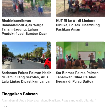
Bhabinkamtibmas
HUT RI ke-81 di Limboro
Bambalamotu Ajak Warga
Dibuka, Polsek Tinambung
Tanam Jagung, Lahan
Pastikan Aman
Produktif Jadi Sumber Cuan
Satlantas Polres Polman Hadir
Sat Binmas Polres Polman
di Jam Pulang Sekolah, Arus
Tanamkan Cita-Cita Abdi
Lalu Lintas Dipastikan Lancar
Negara di Pulau Battoa
Tinggalkan Balasan
Alamat email Anda tidak akan dipublikasikan.
Ruas yang wajib ditandai
*