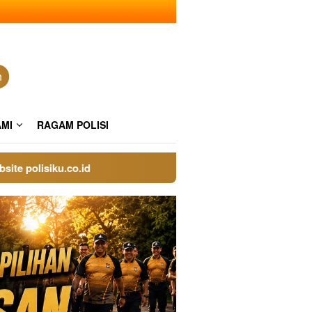
n
AMI
RAGAM POLISI
lisiku.co.id