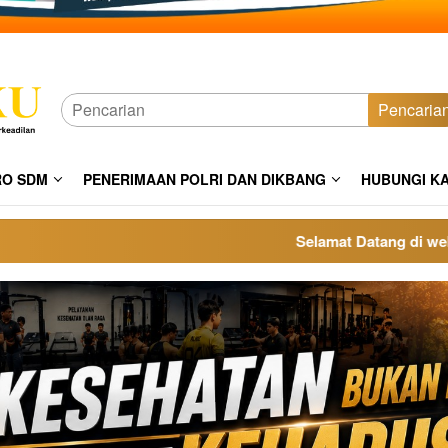
Pencaria
RO SDM
PENERIMAAN POLRI DAN DIKBANG
HUBUNGI K
Selamat Datang di website po