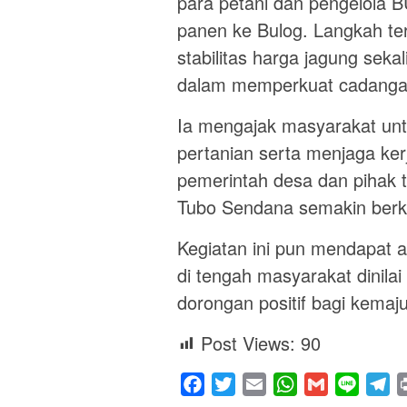
para petani dan pengelola B
panen ke Bulog. Langkah te
stabilitas harga jagung se
dalam memperkuat cadangan
Ia mengajak masyarakat untu
pertanian serta menjaga ker
pemerintah desa dan pihak t
Tubo Sendana semakin ber
Kegiatan ini pun mendapat ap
di tengah masyarakat dinil
dorongan positif bagi kemaj
Post Views:
90
Facebook
Twitter
Email
WhatsApp
Gmail
Line
Te