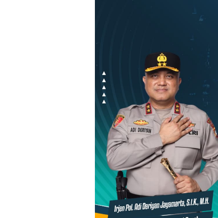
Loncat
ke
konten