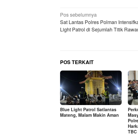
Navigasi
Pos sebelumnya
pos
Sat Lantas Polres Polman Intensifk
Light Patrol di Sejumlah Titik Rawa
POS TERKAIT
Blue Light Patrol Satlantas
Perk
Mateng, Malam Makin Aman
Masy
Polr
Hark
TBC 