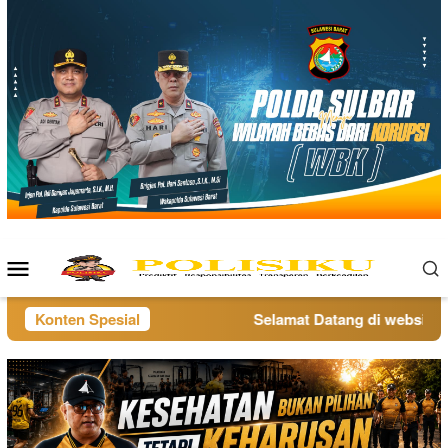
Loncat
ke
konten
Menu
Mobile
Konten Spesial
Selamat Datang di website pol