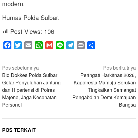
modern.
Humas Polda Sulbar.
Post Views:
106
Facebook
Twitter
Email
WhatsApp
Gmail
Line
Telegram
Print
Share
Navigasi
Pos sebelumnya
Pos berikutnya
pos
Bid Dokkes Polda Sulbar
Peringati Harkitnas 2026,
Gelar Penyuluhan Jantung
Kapolresta Mamuju Serukan
dan Hipertensi di Polres
Tingkatkan Semangat
Majene, Jaga Kesehatan
Pengabdian Demi Kemajuan
Personel
Bangsa
POS TERKAIT