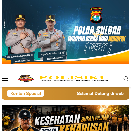
Loncat
ke
konten
Menu
Mobile
Konten Spesial
Selamat Datang di website p