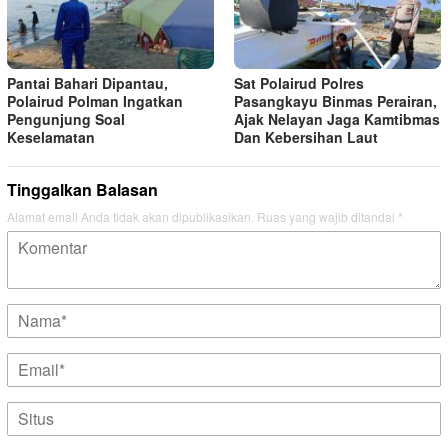
Pantai Bahari Dipantau,
Sat Polairud Polres
Polairud Polman Ingatkan
Pasangkayu Binmas Perairan,
Pengunjung Soal
Ajak Nelayan Jaga Kamtibmas
Keselamatan
Dan Kebersihan Laut
Tinggalkan Balasan
Alamat email Anda tidak akan dipublikasikan.
Ruas yang wajib ditandai
*