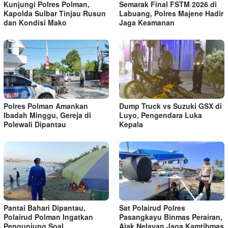
Kunjungi Polres Polman,
Semarak Final FSTM 2026 di
Kapolda Sulbar Tinjau Rusun
Labuang, Polres Majene Hadir
dan Kondisi Mako
Jaga Keamanan
Polres Polman Amankan
Dump Truck vs Suzuki GSX di
Ibadah Minggu, Gereja di
Luyo, Pengendara Luka
Polewali Dipantau
Kepala
Pantai Bahari Dipantau,
Sat Polairud Polres
Polairud Polman Ingatkan
Pasangkayu Binmas Perairan,
Pengunjung Soal
Ajak Nelayan Jaga Kamtibmas