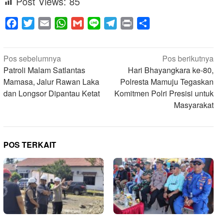
Post Views:
85
Facebook
Twitter
Email
WhatsApp
Gmail
Line
Telegram
Print
Share
Navigasi
Pos sebelumnya
Pos berikutnya
pos
Patroli Malam Satlantas
Hari Bhayangkara ke-80,
Mamasa, Jalur Rawan Laka
Polresta Mamuju Tegaskan
dan Longsor Dipantau Ketat
Komitmen Polri Presisi untuk
Masyarakat
POS TERKAIT