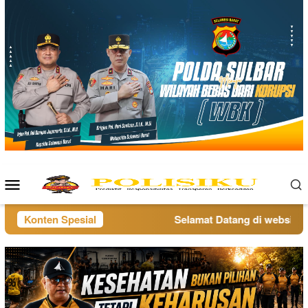
Loncat
ke
konten
Menu
Mobile
Konten Spesial
Selamat Datang di website pol