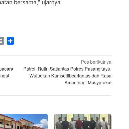
atan bersama,” ujarnya.
legram
Print
Share
Pos berikutnya
pacara
Patroli Rutin Satlantas Polres Pasangkayu,
angat
Wujudkan Kamseltibcarlantas dan Rasa
Aman bagi Masyarakat