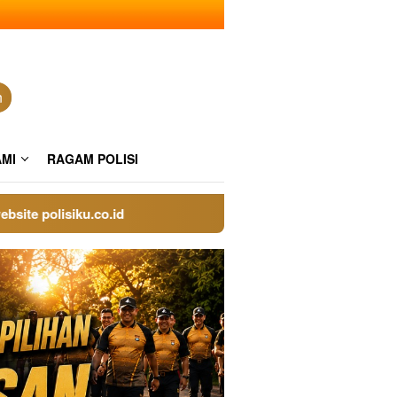
n
AMI
RAGAM POLISI
olisiku.co.id