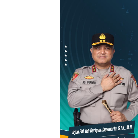
Loncat
ke
konten