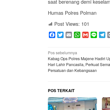
saat berenang demi keselam
Humas Polres Polman
Post Views:
101
Facebook
Twitter
Email
WhatsApp
Gmail
Line
Te
Navigasi
Pos sebelumnya
pos
Kabag Ops Polres Majene Hadiri U
Hari Lahir Pancasila, Perkuat Sem
Persatuan dan Kebangsaan
POS TERKAIT