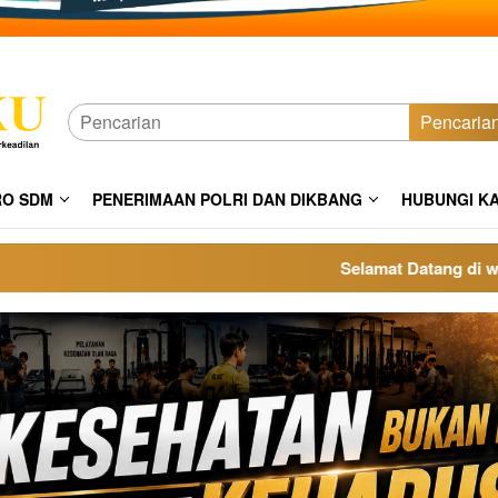
Pencaria
RO SDM
PENERIMAAN POLRI DAN DIKBANG
HUBUNGI K
Selamat Datang di website p