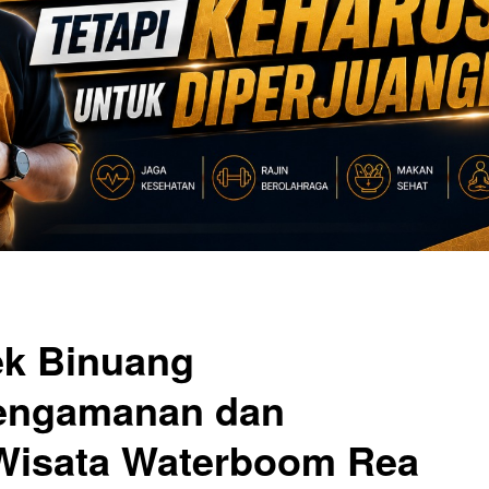
ek Binuang
engamanan dan
 Wisata Waterboom Rea