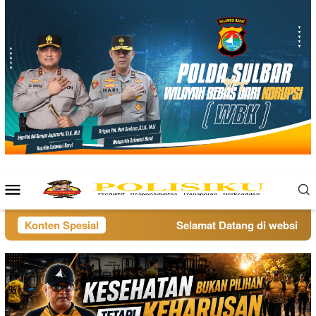
Loncat
ke
konten
Menu
Mobile
Konten Spesial
Selamat Datang di website pol