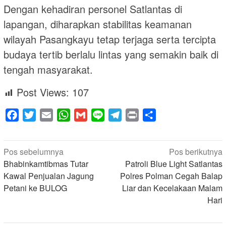
Dengan kehadiran personel Satlantas di
lapangan, diharapkan stabilitas keamanan
wilayah Pasangkayu tetap terjaga serta tercipta
budaya tertib berlalu lintas yang semakin baik di
tengah masyarakat.
Post Views:
107
Facebook
Twitter
Email
WhatsApp
Gmail
Line
Telegram
Print
Share
Navigasi
Pos sebelumnya
Pos berikutnya
pos
Bhabinkamtibmas Tutar
Patroli Blue Light Satlantas
Kawal Penjualan Jagung
Polres Polman Cegah Balap
Petani ke BULOG
Liar dan Kecelakaan Malam
Hari