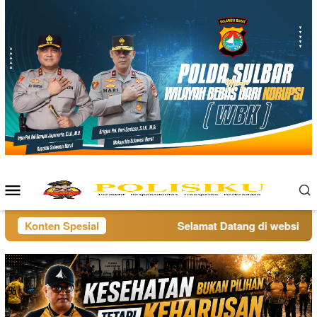
Loncat
ke
konten
Menu
Mobile
Konten Spesial
Selamat Datang di website pol