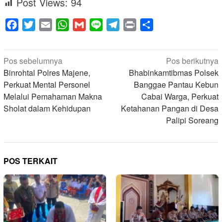
Post Views:
94
Facebook
Twitter
Email
WhatsApp
Gmail
Line
Telegram
Print
Share
Navigasi
Pos sebelumnya
Pos berikutnya
pos
Binrohtal Polres Majene,
Bhabinkamtibmas Polsek
Perkuat Mental Personel
Banggae Pantau Kebun
Melalui Pemahaman Makna
Cabai Warga, Perkuat
Sholat dalam Kehidupan
Ketahanan Pangan di Desa
Palipi Soreang
POS TERKAIT