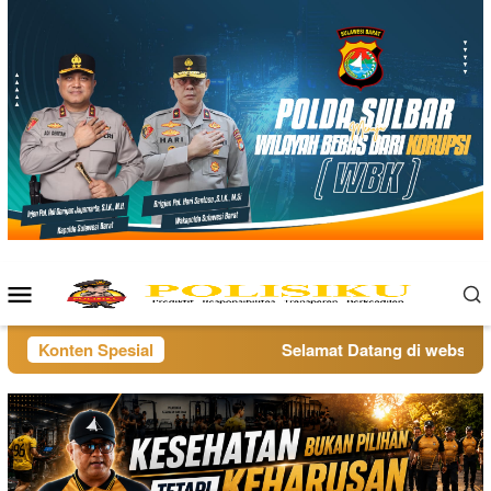
Loncat
ke
konten
Menu
Mobile
Konten Spesial
Selamat Datang di website po