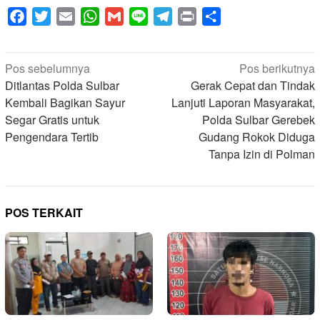
Facebook
Twitter
Email
WhatsApp
Gmail
Line
Telegram
Print
Share
Navigasi
Pos sebelumnya
Pos berikutnya
pos
Ditlantas Polda Sulbar
Gerak Cepat dan Tindak
Kembali Bagikan Sayur
Lanjuti Laporan Masyarakat,
Segar Gratis untuk
Polda Sulbar Gerebek
Pengendara Tertib
Gudang Rokok Diduga
Tanpa Izin di Polman
POS TERKAIT