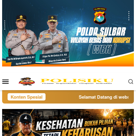
Loncat
ke
konten
Menu
Mobile
Konten Spesial
Selamat Datang di website p