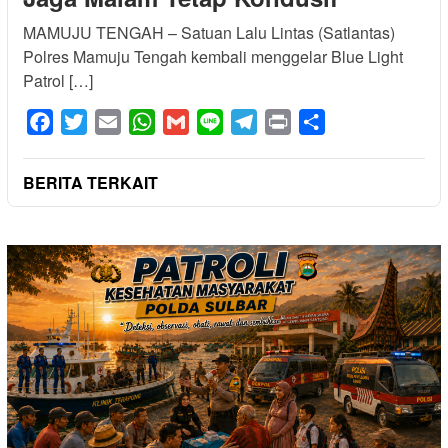
MAMUJU TENGAH – Satuan Lalu Lintas (Satlantas)
Polres Mamuju Tengah kembali menggelar Blue Light
Patrol […]
Facebook
Twitter
Email
WhatsApp
Gmail
Line
Telegram
Print
Share
BERITA TERKAIT