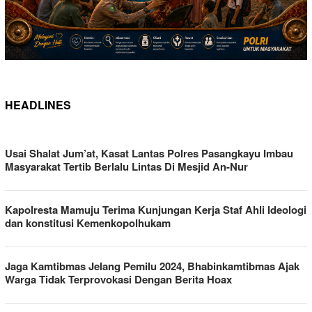
HEADLINES
WWW.POLISIKU.CO.ID
Usai Shalat Jum’at, Kasat Lantas Polres Pasangkayu Imbau
Masyarakat Tertib Berlalu Lintas Di Mesjid An-Nur
Kapolresta Mamuju Terima Kunjungan Kerja Staf Ahli Ideologi
dan konstitusi Kemenkopolhukam
Jaga Kamtibmas Jelang Pemilu 2024, Bhabinkamtibmas Ajak
Warga Tidak Terprovokasi Dengan Berita Hoax