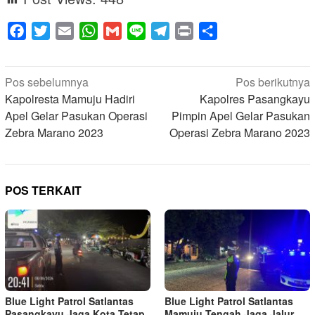
Facebook
Twitter
Email
WhatsApp
Gmail
Line
Telegram
Print
Share
Navigasi
Pos sebelumnya
Pos berikutnya
pos
Kapolresta Mamuju Hadiri
Kapolres Pasangkayu
Apel Gelar Pasukan Operasi
Pimpin Apel Gelar Pasukan
Zebra Marano 2023
Operasi Zebra Marano 2023
POS TERKAIT
Blue Light Patrol Satlantas
Blue Light Patrol Satlantas
Pasangkayu Jaga Kota Tetap
Mamuju Tengah Jaga Jalur