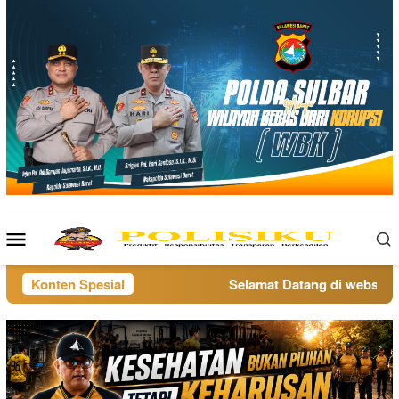
Loncat
ke
konten
Menu
Mobile
Konten Spesial
Selamat Datang di website po