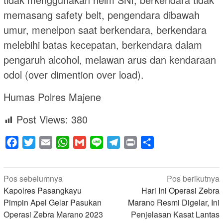
memasang safety belt, pengendara dibawah
umur, menelpon saat berkendara, berkendara
melebihi batas kecepatan, berkendara dalam
pengaruh alcohol, melawan arus dan kendaraan
odol (over dimention over load).
Humas Polres Majene
Post Views:
380
Facebook
Twitter
Email
WhatsApp
Gmail
Line
Telegram
Print
Share
Navigasi
Pos sebelumnya
Pos berikutnya
pos
Kapolres Pasangkayu
Hari Ini Operasi Zebra
Pimpin Apel Gelar Pasukan
Marano Resmi Digelar, Ini
Operasi Zebra Marano 2023
Penjelasan Kasat Lantas