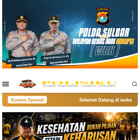
Loncat
ke
konten
Menu
Mobile
Konten Spesial
Selamat Datang di website pol