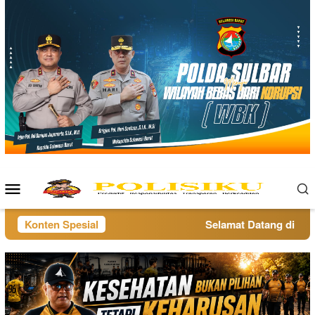
Loncat
ke
konten
Menu
Mobile
Konten Spesial
Selamat Datang di websi