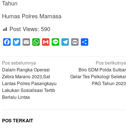
Tahun
Humas Polres Mamasa
Post Views:
590
Facebook
Twitter
Email
WhatsApp
Gmail
Line
Telegram
Print
Share
Navigasi
Pos sebelumnya
Pos berikutnya
pos
Dalam Rangka Operasi
Biro SDM Polda Sulbar
Zebra Marano 2023,Sat
Gelar Tes Psikologi Seleksi
Lantas Polres Pasangkayu
PAG Tahun 2023
Lakukan Sosialisasi Tertib
Berlalu Lintas
POS TERKAIT