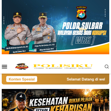
Loncat
ke
konten
Menu
Mobile
Konten Spesial
Selamat Datang di website 