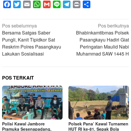
Facebook
Twitter
Email
WhatsApp
Gmail
Line
Telegram
Print
Share
Navigasi
Pos sebelumnya
Pos berikutnya
pos
Bersama Satgas Saber
Bhabinkamtibmas Polsek
Pungli, Kanit Tipidkor Sat
Pasangkayu Hadiri Giat
Reskrim Polres Pasangkayu
Peringatan Maulid Nabi
Lakukan Sosialisasi
Muhammad SAW 1445 H
POS TERKAIT
Polisi Kawal Jambore
Polsek Pana’ Kawal Turnamen
Pramuka Sesenapadang,
HUT RI ke-81, Sepak Bola