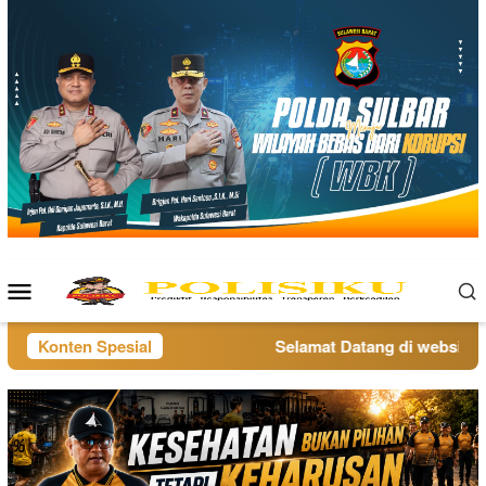
Loncat
ke
konten
Menu
Mobile
Konten Spesial
Selamat Datang di website pol