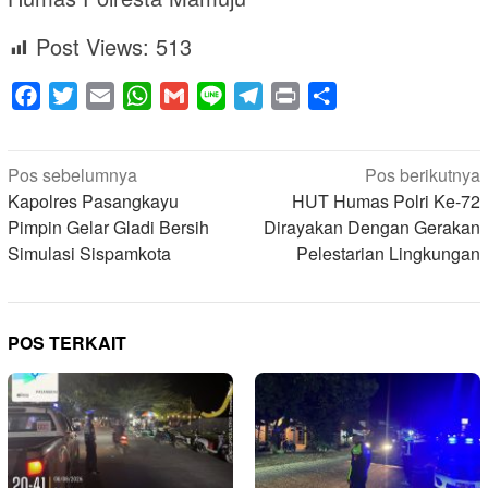
Post Views:
513
Facebook
Twitter
Email
WhatsApp
Gmail
Line
Telegram
Print
Share
Navigasi
Pos sebelumnya
Pos berikutnya
pos
Kapolres Pasangkayu
HUT Humas Polri Ke-72
Pimpin Gelar Gladi Bersih
Dirayakan Dengan Gerakan
Simulasi Sispamkota
Pelestarian Lingkungan
POS TERKAIT