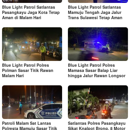
Blue Light Patrol Satlantas
Blue Light Patrol Satlantas
Pasangkayu Jaga Kota Tetap
Mamuju Tengah Jaga Jalur
Aman di Malam Hari
Trans Sulawesi Tetap Aman
Blue Light Patrol Polres
Blue Light Patrol Polres
Polman Sasar Titik Rawan
Mamasa Sasar Balap Liar
Malam Hari
hingga Jalur Rawan Longsor
Patroli Malam Sat Lantas
Satlantas Polres Pasangkayu
Polresta Mamuju Sasar Titik
Sikat Knalpot Brong, 8 Motor